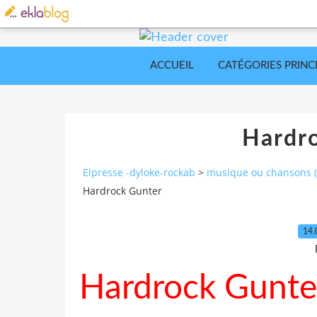
ACCUEIL
CATÉGORIES PRINC
Hardr
Elpresse -dyloke-rockab
>
musique ou chansons (a
Hardrock Gunter
14.
Hardrock Gunte