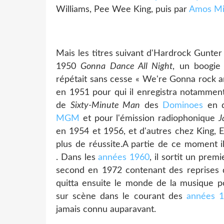
Williams, Pee Wee King, puis par
Amos Mi
Mais les titres suivant d'Hardrock Gunter 
1950
Gonna Dance All Night
, un boogie
répétait sans cesse « We're Gonna rock an
en 1951 pour qui il enregistra notamme
de
Sixty-Minute Man
des
Dominoes
en d
MGM
et pour l'émission radiophonique
J
en 1954 et 1956, et d'autres chez King, 
plus de réussite.A partie de ce moment il
. Dans les
années 1960
, il sortit un prem
second en 1972 contenant des reprises 
quitta ensuite le monde de la musique p
sur scène dans le courant des
années 
jamais connu auparavant.