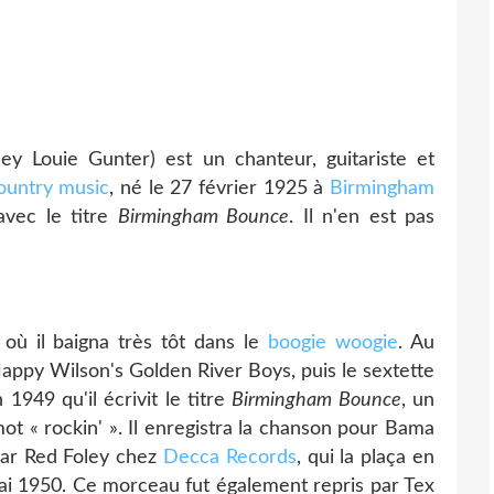
y Louie Gunter) est un chanteur, guitariste et
ountry music
, né le 27 février 1925 à
Birmingham
avec le titre
Birmingham Bounce
. Il n'en est pas
où il baigna très tôt dans le
boogie woogie
. Au
Happy Wilson's Golden River Boys, puis le sextette
949 qu'il écrivit le titre
Birmingham Bounce
, un
mot « rockin' ». Il enregistra la chanson pour Bama
 par Red Foley chez
Decca Records
, qui la plaça en
i 1950. Ce morceau fut également repris par Tex