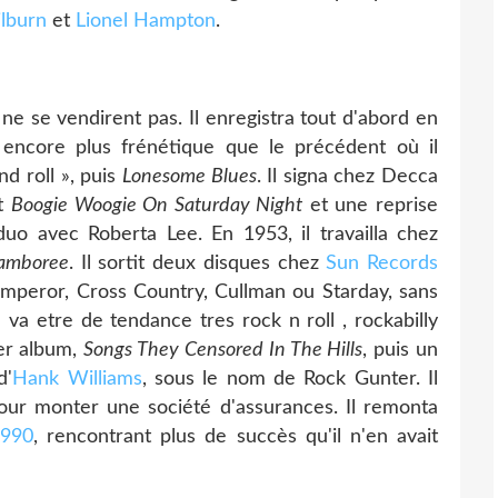
lburn
et
Lionel Hampton
.
ne se vendirent pas. Il enregistra tout d'abord en
 encore plus frénétique que le précédent où il
d roll », puis
Lonesome Blues
. Il signa chez Decca
nt
Boogie Woogie On Saturday Night
et une reprise
uo avec Roberta Lee. En 1953, il travailla chez
amboree
. Il sortit deux disques chez
Sun Records
Emperor, Cross Country, Cullman ou Starday, sans
 va etre de tendance tres rock n roll , rockabilly
ier album,
Songs They Censored In The Hills
, puis un
d'
Hank Williams
, sous le nom de Rock Gunter. Il
our monter une société d'assurances. Il remonta
1990
, rencontrant plus de succès qu'il n'en avait