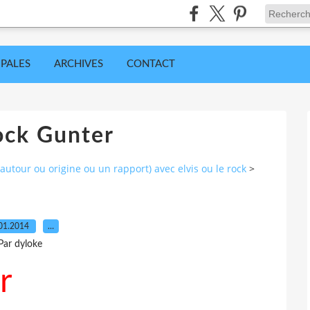
IPALES
ARCHIVES
CONTACT
ock Gunter
utour ou origine ou un rapport) avec elvis ou le rock
>
01.2014
…
Par dyloke
r