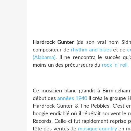
Hardrock Gunter
(de son vrai nom Sidne
compositeur de
rhythm and blues
et de
c
(Alabama)
. Il ne rencontra le succès qu'
moins un des précurseurs du
rock 'n' roll
.
Ce musicien blanc grandit à Birmingham 
début des
années 1940
il créa le groupe 
Hardrock Gunter & The Pebbles. C'est en 1
boogie endiablé où il répétait souvent le 
Records. Celle-ci fut rapidement reprise
tête des ventes de
musique country
en ma