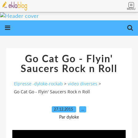
MENU
Go Cat Go - Flyin'
Saucers Rock n Roll
Elpresse -dyloke-rockab
>
video diverses
>
Go Cat Go - Flyin' Saucers Rock n Roll
27.12.2015
…
Par dyloke