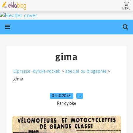
MENU
gima
Elpresse -dyloke-rockab
>
special ou biogaphie
>
gima
01.10.2013
…
Par dyloke