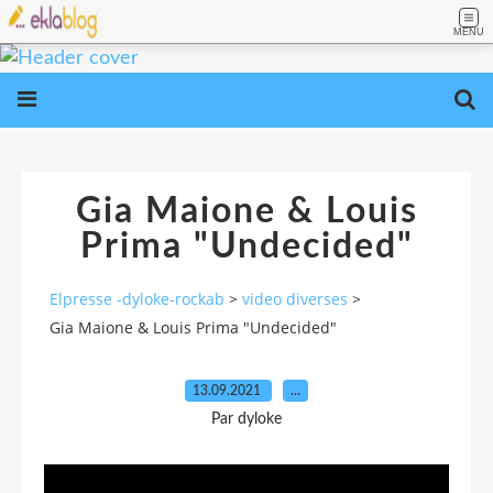
MENU
Gia Maione & Louis
Prima "Undecided"
Elpresse -dyloke-rockab
>
video diverses
>
Gia Maione & Louis Prima "Undecided"
13.09.2021
…
Par dyloke