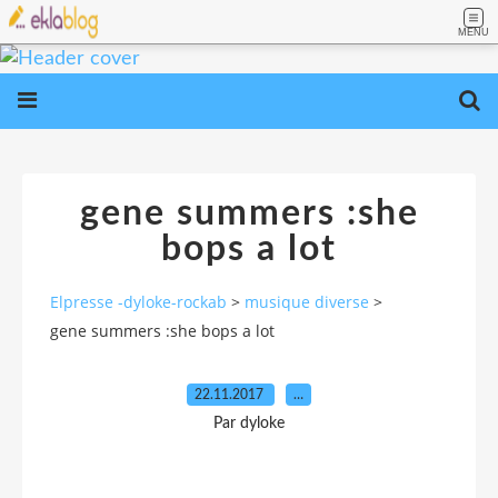
MENU
gene summers :she
bops a lot
Elpresse -dyloke-rockab
>
musique diverse
>
gene summers :she bops a lot
22.11.2017
…
Par dyloke