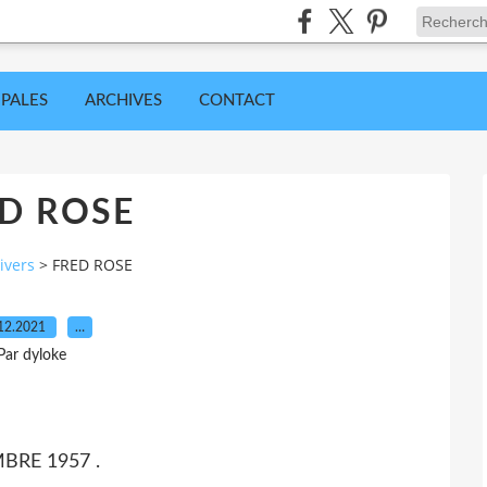
IPALES
ARCHIVES
CONTACT
D ROSE
ivers
>
FRED ROSE
12.2021
…
Par dyloke
BRE 1957 .