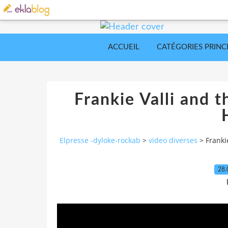
ACCUEIL
CATÉGORIES PRINC
Frankie Valli and 
Elpresse -dyloke-rockab
>
video diverses
>
Franki
28.