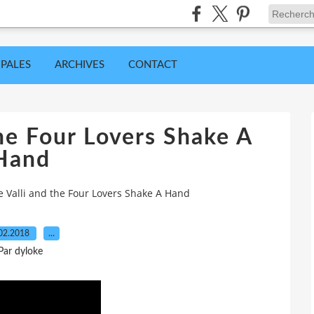
IPALES
ARCHIVES
CONTACT
the Four Lovers Shake A
Hand
e Valli and the Four Lovers Shake A Hand
02.2018
…
Par dyloke