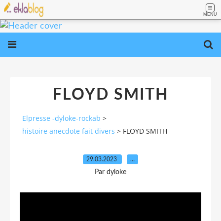
MENU
FLOYD SMITH
Elpresse -dyloke-rockab
>
histoire anecdote fait divers
>
FLOYD SMITH
29.03.2023
…
Par dyloke