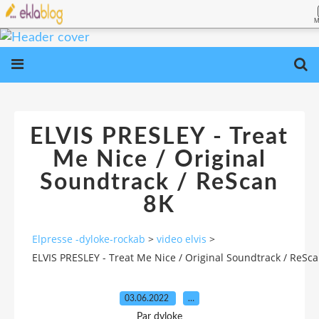
M
ELVIS PRESLEY - Treat
Me Nice / Original
Soundtrack / ReScan
8K
Elpresse -dyloke-rockab
>
video elvis
>
ELVIS PRESLEY - Treat Me Nice / Original Soundtrack / ReSc
03.06.2022
…
Par dyloke