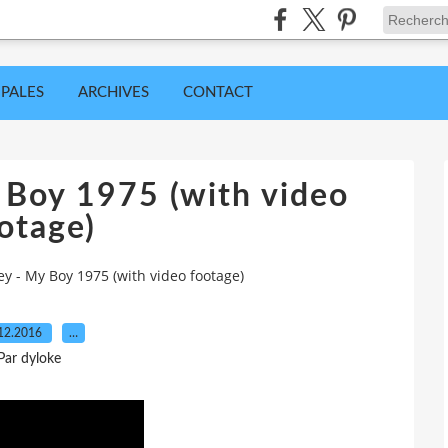
IPALES
ARCHIVES
CONTACT
y Boy 1975 (with video
otage)
ley - My Boy 1975 (with video footage)
12.2016
…
Par dyloke