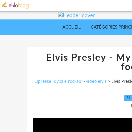
ACCUEIL
CATÉGORIES PRINC
Elvis Presley - M
fo
Elpresse -dyloke-rockab
>
video elvis
>
Elvis Pres
21.