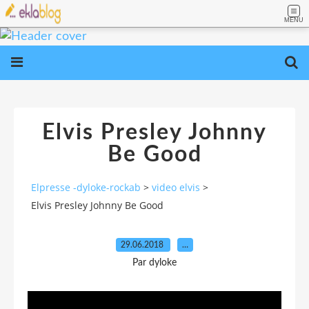
MENU
Elvis Presley Johnny
Be Good
Elpresse -dyloke-rockab
>
video elvis
>
Elvis Presley Johnny Be Good
29.06.2018
…
Par dyloke