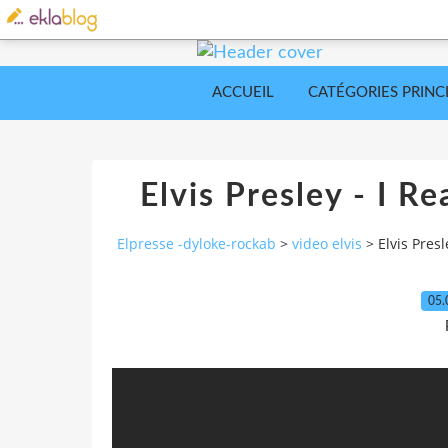
ACCUEIL
CATÉGORIES PRINC
Elvis Presley - I 
Elpresse -dyloke-rockab
>
video elvis
>
Elvis Pres
05.