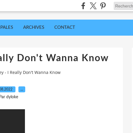
IPALES
ARCHIVES
CONTACT
Really Don't Wanna Know
ley - I Really Don't Wanna Know
08.2022
…
Par dyloke