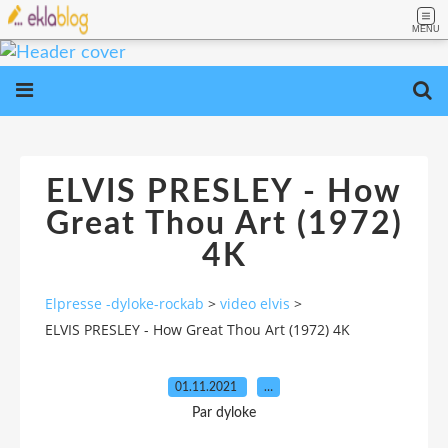
MENU
ELVIS PRESLEY - How
Great Thou Art (1972)
4K
Elpresse -dyloke-rockab
>
video elvis
>
ELVIS PRESLEY - How Great Thou Art (1972) 4K
01.11.2021
…
Par dyloke