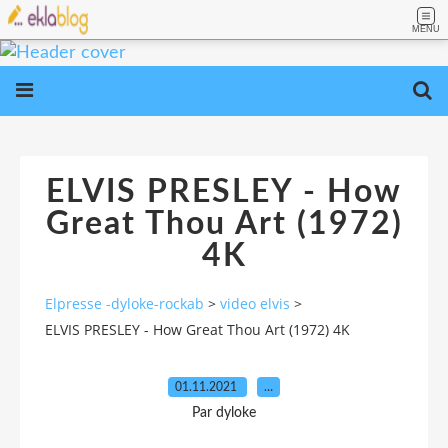
MENU
ELVIS PRESLEY - How
Great Thou Art (1972)
4K
Elpresse -dyloke-rockab
>
video elvis
>
ELVIS PRESLEY - How Great Thou Art (1972) 4K
01.11.2021
…
Par dyloke