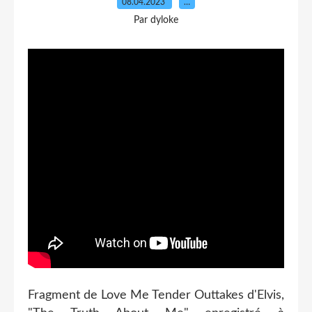
08.04.2023
…
Par dyloke
Fragment de Love Me Tender Outtakes d'Elvis,