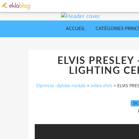
ACCUEIL
CATÉGORIES PRINC
ELVIS PRESLEY
LIGHTING C
Elpresse -dyloke-rockab
>
video elvis
>
ELVIS PR
16.