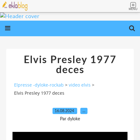
MENU
Elvis Presley 1977
deces
Elpresse -dyloke-rockab
>
video elvis
>
Elvis Presley 1977 deces
16.08.2024
…
Par dyloke