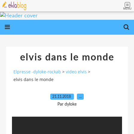
MENU
elvis dans le monde
Elpresse -dyloke-rockab
>
video elvis
>
elvis dans le monde
21.11.2018
…
Par dyloke