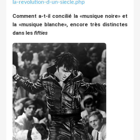
la-revolution-d-un-siecle.php
Comment a-t-il concilié la «musique noire» et
la «musique blanche», encore très distinctes
dans les
fifties