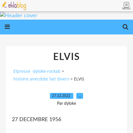
MENU
ELVIS
Elpresse -dyloke-rockab
>
histoire anecdote fait divers
>
ELVIS
27.12.2022
…
Par dyloke
27 DECEMBRE 1956