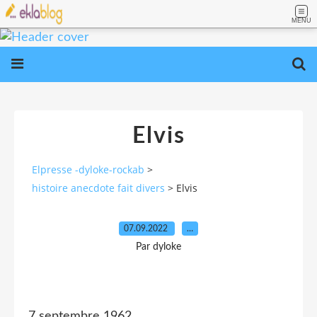
MENU
Elvis
Elpresse -dyloke-rockab
>
histoire anecdote fait divers
>
Elvis
07.09.2022
…
Par dyloke
7 septembre 1962