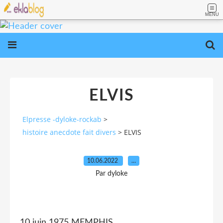
MENU
ELVIS
Elpresse -dyloke-rockab
>
histoire anecdote fait divers
>
ELVIS
10.06.2022
…
Par dyloke
10 juin 1975 MEMPHIS