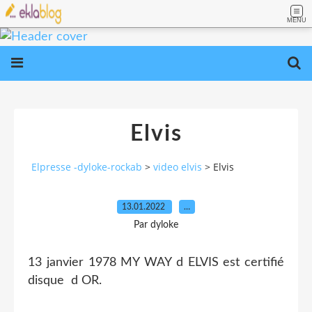
MENU
Elvis
Elpresse -dyloke-rockab
>
video elvis
>
Elvis
13.01.2022
…
Par dyloke
13 janvier 1978 MY WAY d ELVIS est certifié
disque d OR.