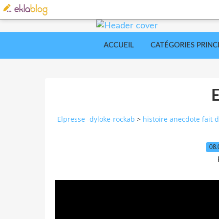
ACCUEIL
CATÉGORIES PRINC
Elpresse -dyloke-rockab
>
histoire anecdote fait d
08.