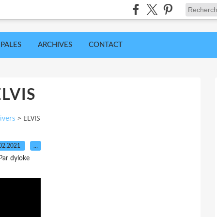
IPALES
ARCHIVES
CONTACT
ELVIS
ivers
>
ELVIS
02.2021
…
Par dyloke