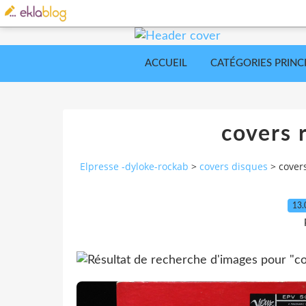
ACCUEIL
CATÉGORIES PRINC
covers 
Elpresse -dyloke-rockab
>
covers disques
>
cover
13.