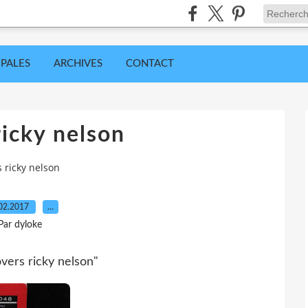
IPALES
ARCHIVES
CONTACT
ricky nelson
s ricky nelson
02.2017
…
Par dyloke