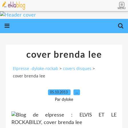
MENU
cover brenda lee
Elpresse -dyloke-rockab
>
covers disques
>
cover brenda lee
05.10.2013
…
Par dyloke