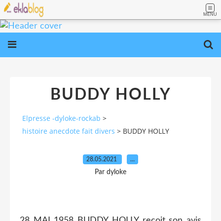
MENU
BUDDY HOLLY
Elpresse -dyloke-rockab
>
histoire anecdote fait divers
>
BUDDY HOLLY
28.05.2021
…
Par dyloke
28 MAI 1958 BUDDY HOLLY recoit son avis