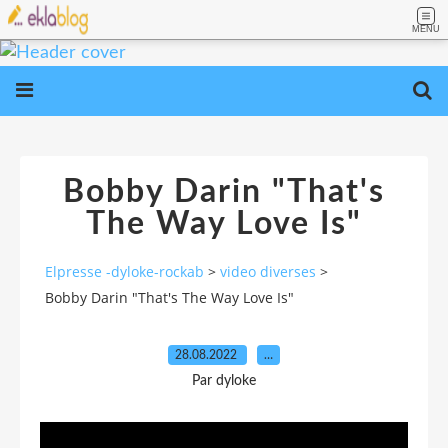
MENU
Bobby Darin "That's
The Way Love Is"
Elpresse -dyloke-rockab
>
video diverses
>
Bobby Darin "That's The Way Love Is"
28.08.2022
…
Par dyloke