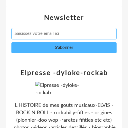
Newsletter
Elpresse -dyloke-rockab
L HISTOIRE de mes gouts musicaux-ELVIS -
ROCK N ROLL - rockabilly-fifties - origines
(pionnier-doo wop -raretes fifities etc etc)
.photos -videos -articles detaillés - biographie