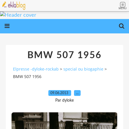
MENU
BMW 507 1956
Elpresse -dyloke-rockab
>
special ou biogaphie
>
BMW 507 1956
09.06.2013
…
Par dyloke