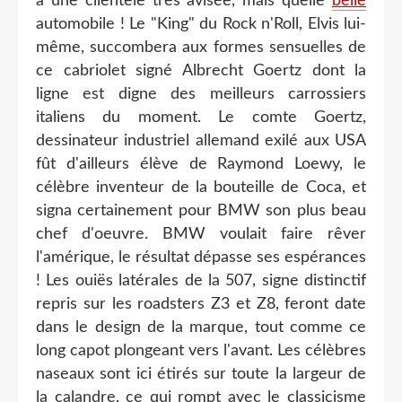
à une clientèle très avisée, mais quelle
belle
automobile ! Le "King" du Rock n'Roll, Elvis lui-
même, succombera aux formes sensuelles de
ce cabriolet signé Albrecht Goertz dont la
ligne est digne des meilleurs carrossiers
italiens du moment. Le comte Goertz,
dessinateur industriel allemand exilé aux USA
fût d'ailleurs élève de Raymond Loewy, le
célèbre inventeur de la bouteille de Coca, et
signa certainement pour BMW son plus beau
chef d'oeuvre. BMW voulait faire rêver
l'amérique, le résultat dépasse ses espérances
! Les ouiës latérales de la 507, signe distinctif
repris sur les roadsters Z3 et Z8, feront date
dans le design de la marque, tout comme ce
long capot plongeant vers l'avant. Les célèbres
naseaux sont ici étirés sur toute la largeur de
la calandre, ce qui rompt avec le classicisme