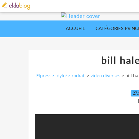
ACCUEIL
CATÉGORIES PRINC
bill hal
Elpresse -dyloke-rockab
>
video diverses
>
bill ha
27.