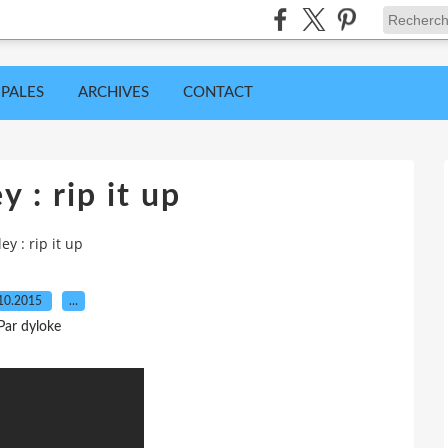
IPALES
ARCHIVES
CONTACT
ey : rip it up
ley : rip it up
10.2015
…
Par dyloke