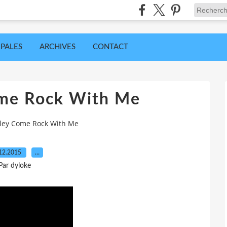
IPALES
ARCHIVES
CONTACT
ome Rock With Me
aley Come Rock With Me
12.2015
…
Par dyloke