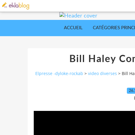
ACCUEIL
CATÉGORIES PRINC
Bill Haley C
Elpresse -dyloke-rockab
>
video diverses
>
Bill H
26.