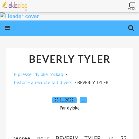
MENU
BEVERLY TYLER
Elpresse -dyloke-rockab
>
histoire anecdote fait divers
>
BEVERLY TYLER
23.11.2022
…
Par dyloke
pensee pour BEVERLY TYLER un 23