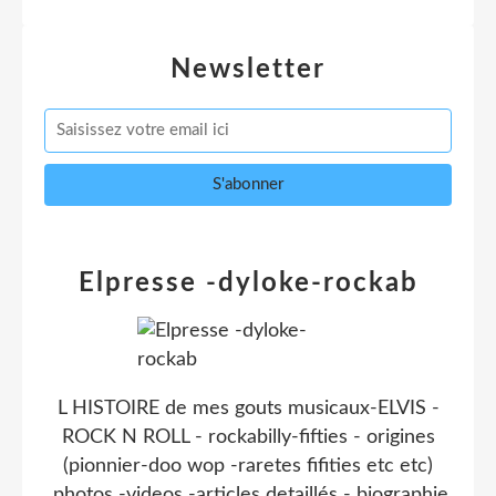
Newsletter
Elpresse -dyloke-rockab
L HISTOIRE de mes gouts musicaux-ELVIS -
ROCK N ROLL - rockabilly-fifties - origines
(pionnier-doo wop -raretes fifities etc etc)
.photos -videos -articles detaillés - biographie