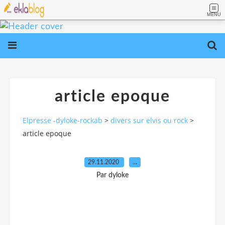
MENU
article epoque
Elpresse -dyloke-rockab
>
divers sur elvis ou rock
>
article epoque
29.11.2020
…
Par dyloke