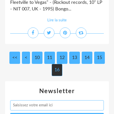
Fleetville to Vegas" - (Rockout records, 10" LP
- NIT 007, UK - 1995) Bongo...
Lire la suite
<<
<
10
11
12
13
14
15
16
Newsletter