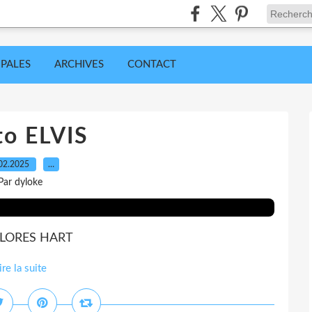
IPALES
ARCHIVES
CONTACT
to ELVIS
02.2025
…
Par dyloke
DOLORES HART
ire la suite