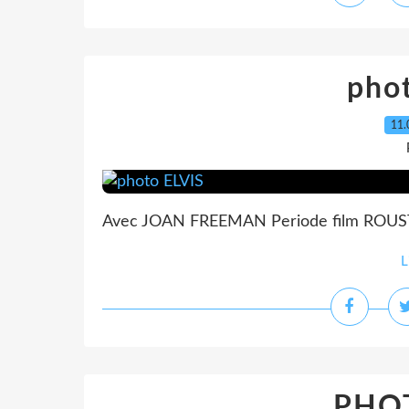
pho
11.
Avec JOAN FREEMAN Periode film ROU
L
PHOT