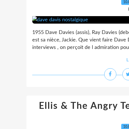
10.
1955 Dave Davies (assis), Ray Davies (debo
est sa nièce, Jackie. Que vient faire Dave 
interviews , on perçoit de l admiration po
L
Ellis & The Angry 
10.