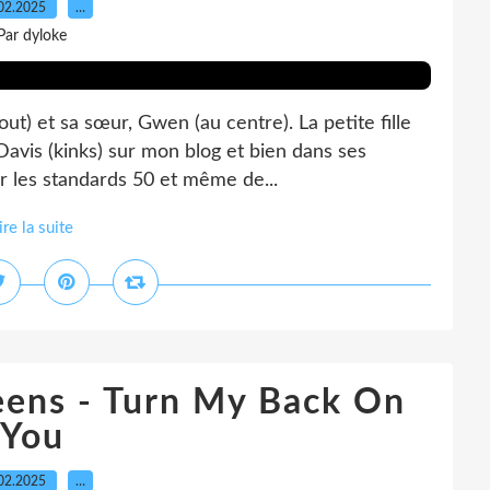
02.2025
…
Par dyloke
ut) et sa sœur, Gwen (au centre). La petite fille
Davis (kinks) sur mon blog et bien dans ses
ur les standards 50 et même de...
ire la suite
Teens - Turn My Back On
You
02.2025
…