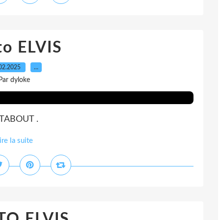
to ELVIS
02.2025
…
Par dyloke
STABOUT .
ire la suite
O ELVIS