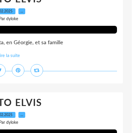
02.2025
…
Par dyloke
a, en Géorgie, et sa famille
ire la suite
O ELVIS
02.2025
…
Par dyloke