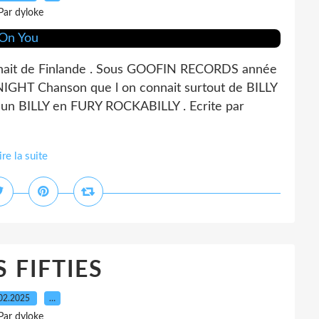
Par dyloke
venait de Finlande . Sous GOOFIN RECORDS année
T Chanson que l on connait surtout de BILLY
 un BILLY en FURY ROCKABILLY . Ecrite par
ire la suite
S FIFTIES
02.2025
…
Par dyloke