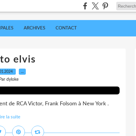
IPALES
ARCHIVES
CONTACT
to elvis
01.2024
…
Par dyloke
ident de RCA Victor, Frank Folsom à New York .
ire la suite