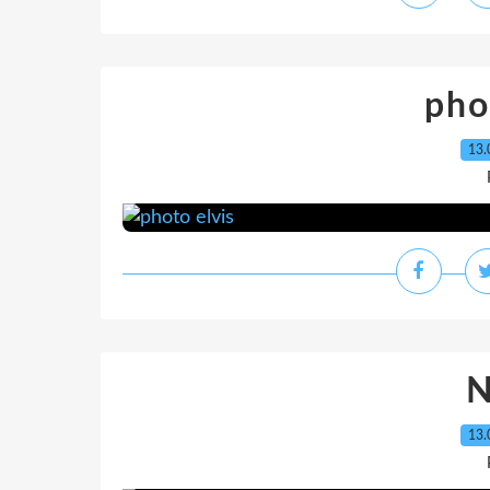
pho
13.
13.