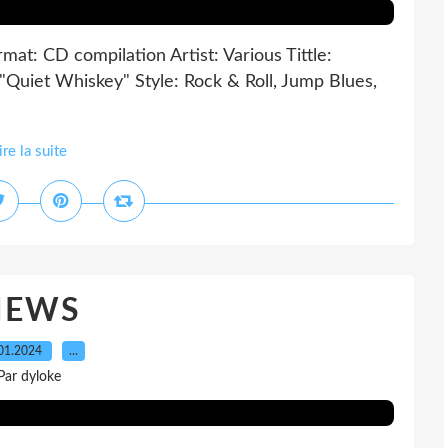
t: CD compilation Artist: Various Tittle:
Quiet Whiskey" Style: Rock & Roll, Jump Blues,
ire la suite
NEWS
01.2024
…
Par dyloke