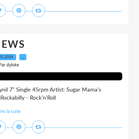
NEWS
01.2024
…
Par dyloke
nil 7" Single 45rpm Artist: Sugar Mama's
ockabilly - Rock'n'Roll
ire la suite