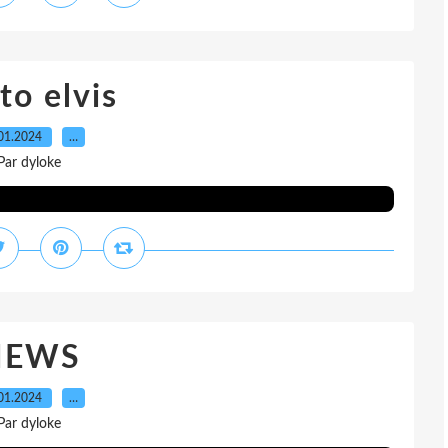
to elvis
01.2024
…
Par dyloke
NEWS
01.2024
…
Par dyloke