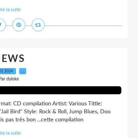
ire la suite
NEWS
01.2024
…
Par dyloke
t: CD compilation Artist: Various Tittle:
ail Bird" Style: Rock & Roll, Jump Blues, Doo
s pas très bon ...cette compilation
ire la suite