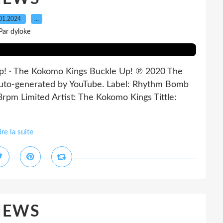
01.2024
…
Par dyloke
p! · The Kokomo Kings Buckle Up! ℗ 2020 The
uto-generated by YouTube. Label: Rhythm Bomb
rpm Limited Artist: The Kokomo Kings Tittle:
ire la suite
NEWS