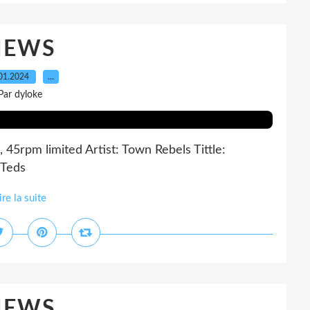
NEWS
01.2024
…
Par dyloke
 45rpm limited Artist: Town Rebels Tittle:
 Teds
ire la suite
NEWS