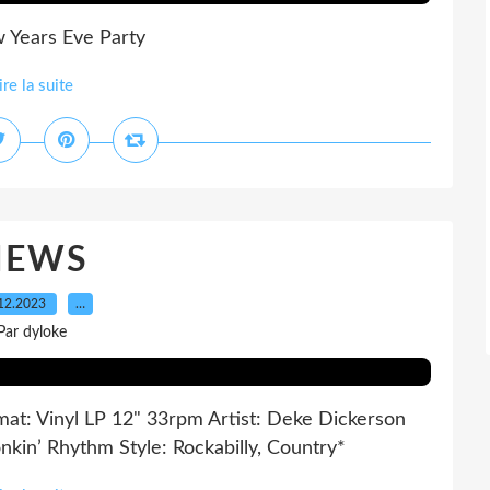
 Years Eve Party
ire la suite
NEWS
12.2023
…
Par dyloke
at: Vinyl LP 12" 33rpm Artist: Deke Dickerson
kin’ Rhythm Style: Rockabilly, Country*