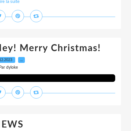
ire la suite
Hey! Merry Christmas!
12.2023
…
Par dyloke
NEWS