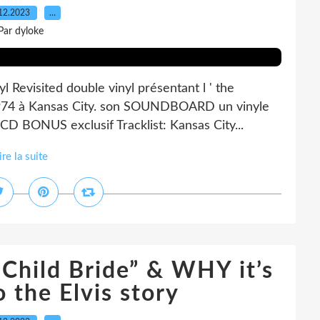
12.2023
…
Par dyloke
 Revisited double vinyl présentant l ' the
1974 à Kansas City. son SOUNDBOARD un vinyle
 CD BONUS exclusif Tracklist: Kansas City...
ire la suite
“Child Bride” & WHY it’s
 the Elvis story