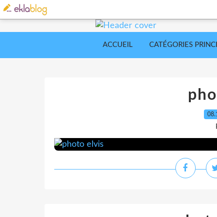
ACCUEIL
CATÉGORIES PRINC
pho
08.