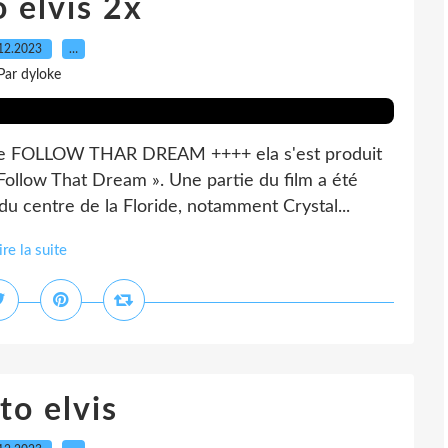
 elvis 2x
12.2023
…
Par dyloke
de FOLLOW THAR DREAM ++++ ela s'est produit
ollow That Dream ». Une partie du film a été
du centre de la Floride, notamment Crystal...
ire la suite
to elvis