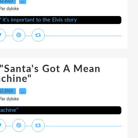
12.2023
…
Par dyloke
"Santa's Got A Mean
chine"
12.2023
…
Par dyloke