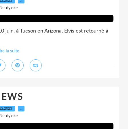
12.2023
…
Par dyloke
10 juin, à Tucson en Arizona, Elvis est retourné à
ire la suite
NEWS
12.2023
…
Par dyloke