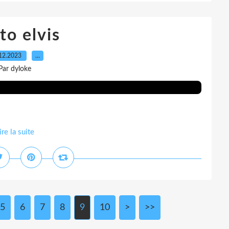
to elvis
12.2023
…
Par dyloke
ire la suite
5
6
7
8
9
10
>
>>