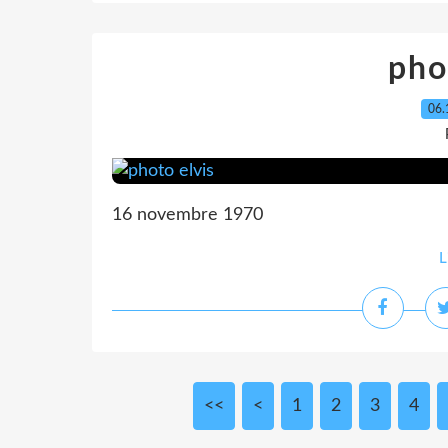
pho
06.
16 novembre 1970
L
<<
<
1
2
3
4