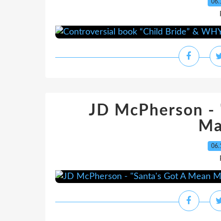
06.
JD McPherson - 
Ma
06.