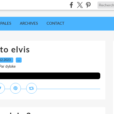
IPALES
ARCHIVES
CONTACT
to elvis
12.2023
…
Par dyloke