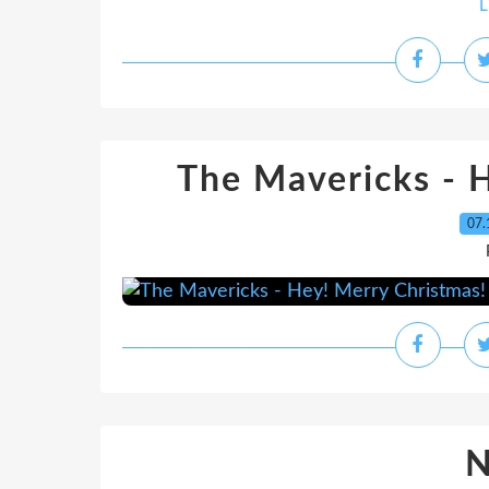
L
The Mavericks - 
07.