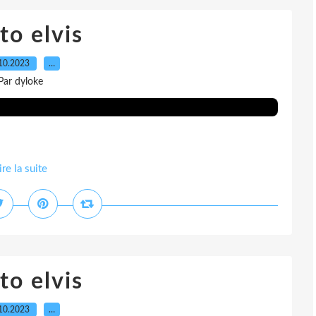
to elvis
10.2023
…
Par dyloke
ire la suite
to elvis
10.2023
…