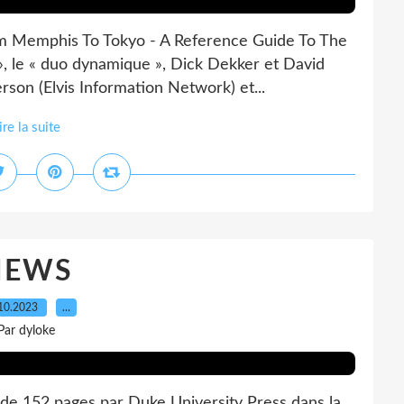
rom Memphis To Tokyo - A Reference Guide To The
», le « duo dynamique », Dick Dekker et David
son (Elvis Information Network) et...
ire la suite
NEWS
10.2023
…
Par dyloke
e de 152 pages par Duke University Press dans la