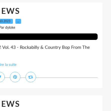
NEWS
10.2023
…
Par dyloke
it It! Vol. 43 - Rockabilly & Country Bop From The
ire la suite
NEWS