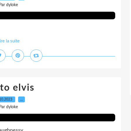
Par dyloke
ire la suite
to elvis
10.2023
…
Par dyloke
aughnessy