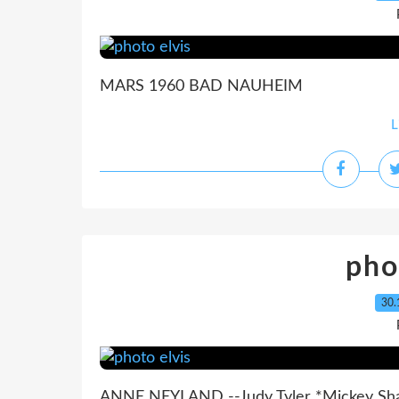
MARS 1960 BAD NAUHEIM
L
pho
30.
ANNE NEYLAND --Judy Tyler *Mickey Sh