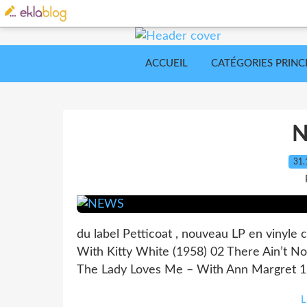
ACCUEIL
CATÉGORIES PRINC
31.
du label Petticoat , nouveau LP en vinyle c
With Kitty White (1958) 02 There Ain’t No
The Lady Loves Me – With Ann Margret 196
L