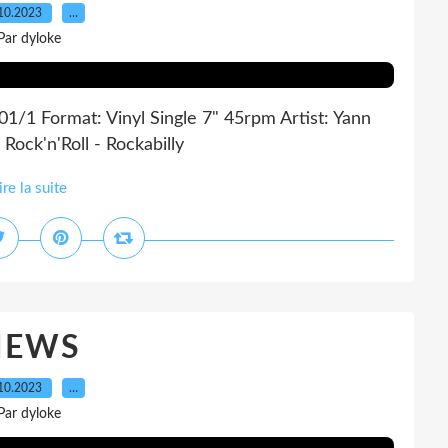
10.2023
…
Par dyloke
1/1 Format: Vinyl Single 7" 45rpm Artist: Yann
Rock'n'Roll - Rockabilly
ire la suite
NEWS
10.2023
…
Par dyloke