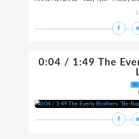
L
0:04 / 1:49 The Eve
30.