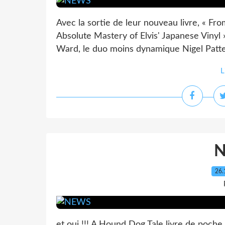
Avec la sortie de leur nouveau livre, « F
Absolute Mastery of Elvis' Japanese Vinyl 
Ward, le duo moins dynamique Nigel Patter
L
26.
et oui !!! A Hound Dog Tale livre de poch