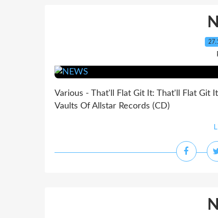
27.
Various - That'll Flat Git It: That'll Flat G
Vaults Of Allstar Records (CD)
L