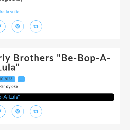
ire la suite
rly Brothers "Be-Bop-A-
Lula"
10.2023
…
Par dyloke