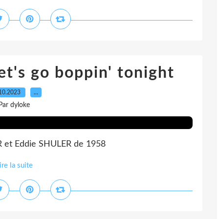
et's go boppin' tonight
10.2023
…
Par dyloke
R et Eddie SHULER de 1958
ire la suite