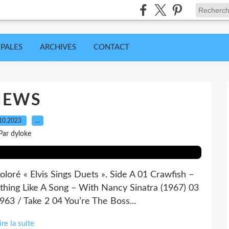
IPALES
ARCHIVES
CONTACT
NEWS
10.2023
…
Par dyloke
oloré « Elvis Sings Duets ». Side A 01 Crawfish –
thing Like A Song – With Nancy Sinatra (1967) 03
3 / Take 2 04 You’re The Boss...
ire la suite