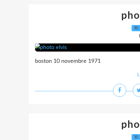
pho
30.
boston 10 novembre 1971
L
pho
30.