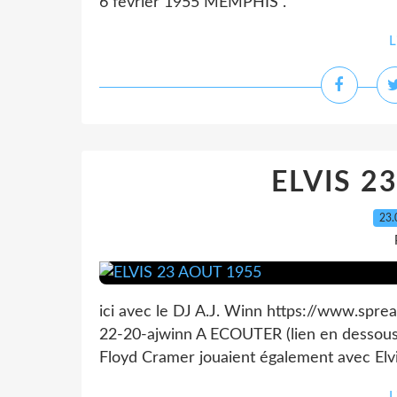
6 fevrier 1955 MEMPHIS .
L
ELVIS 2
23.
ici avec le DJ A.J. Winn https://www.sp
22-20-ajwinn A ECOUTER (lien en dessou
Floyd Cramer jouaient également avec Elvis, 
L