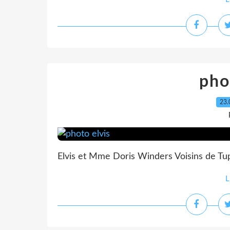
pho
23.
Elvis et Mme Doris Winders Voisins de Tupe
L