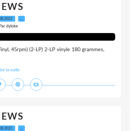
NEWS
08.2023
…
Par dyloke
inyl, 45rpm) (2-LP) 2-LP vinyle 180 grammes,
ire la suite
NEWS
08.2023
…