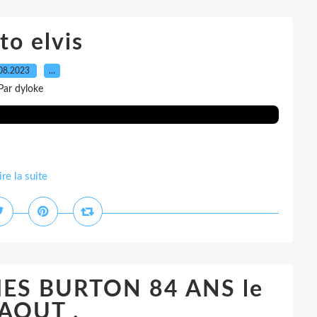
to elvis
08.2023
…
Par dyloke
ire la suite
AMES BURTON 84 ANS le
 AOUT .