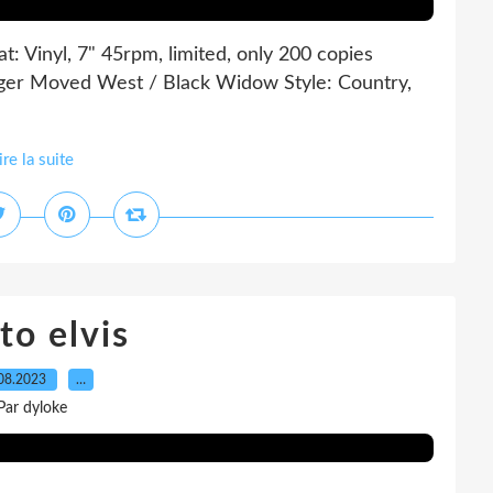
 Vinyl, 7" 45rpm, limited, only 200 copies
Danger Moved West / Black Widow Style: Country,
ire la suite
to elvis
08.2023
…
Par dyloke