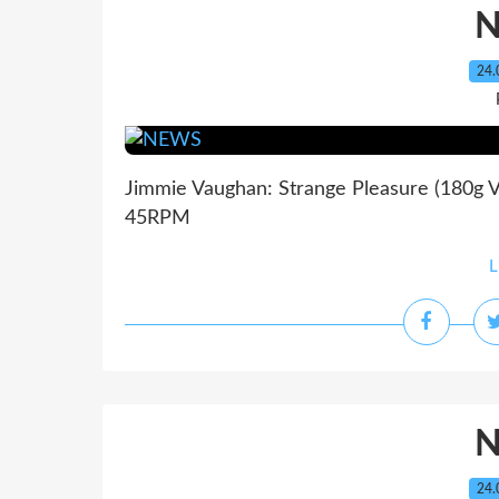
24.
Jimmie Vaughan: Strange Pleasure (180g V
45RPM
L
24.