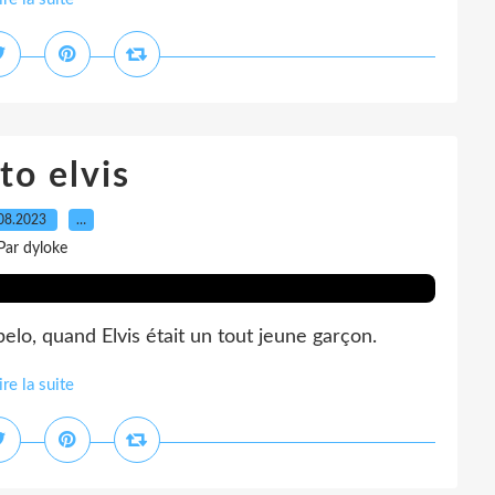
to elvis
08.2023
…
Par dyloke
lo, quand Elvis était un tout jeune garçon.
ire la suite