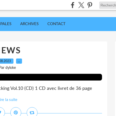
IPALES
ARCHIVES
CONTACT
NEWS
08.2023
…
Par dyloke
cking Vol.10 (CD) 1 CD avec livret de 36 page
ire la suite