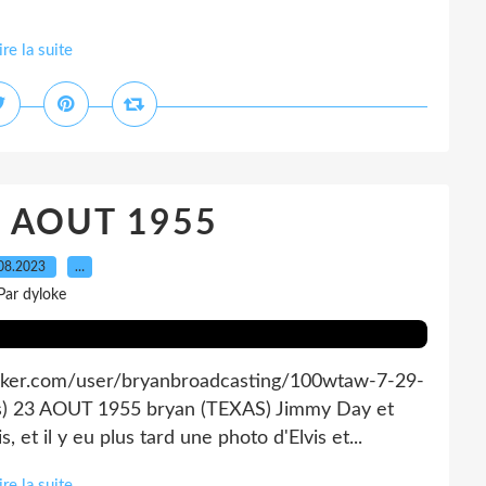
ire la suite
3 AOUT 1955
08.2023
…
Par dyloke
reaker.com/user/bryanbroadcasting/100wtaw-7-29-
s) 23 AOUT 1955 bryan (TEXAS) Jimmy Day et
et il y eu plus tard une photo d'Elvis et...
ire la suite