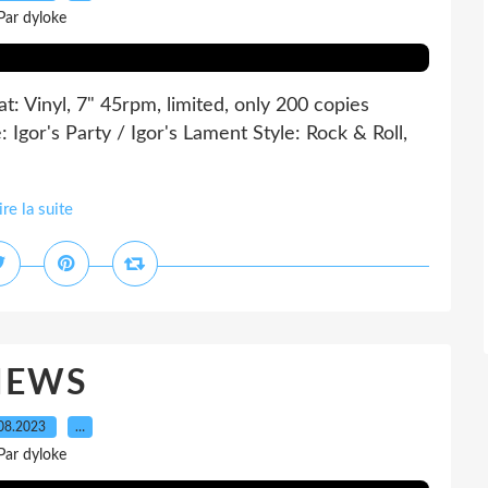
Par dyloke
 Vinyl, 7" 45rpm, limited, only 200 copies
e: Igor's Party / Igor's Lament Style: Rock & Roll,
ire la suite
NEWS
08.2023
…
Par dyloke