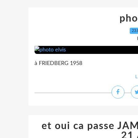
pho
23.
à FRIEDBERG 1958
L
et oui ca passe J
21