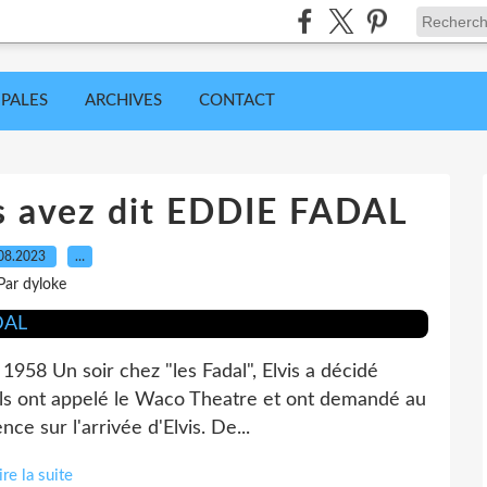
IPALES
ARCHIVES
CONTACT
s avez dit EDDIE FADAL
08.2023
…
Par dyloke
958 Un soir chez "les Fadal", Elvis a décidé
. Ils ont appelé le Waco Theatre et ont demandé au
ce sur l'arrivée d'Elvis. De...
ire la suite