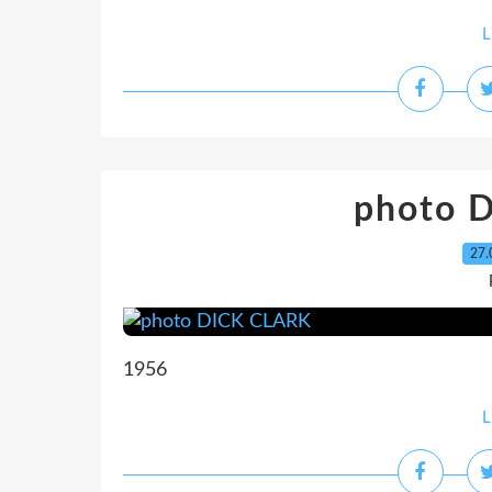
L
photo 
27.
1956
L