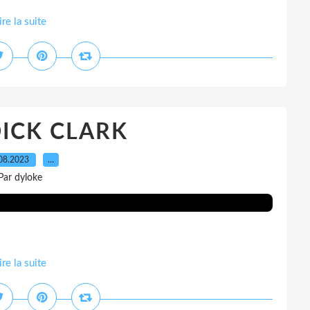
ire la suite
DICK CLARK
08.2023
…
Par dyloke
ire la suite