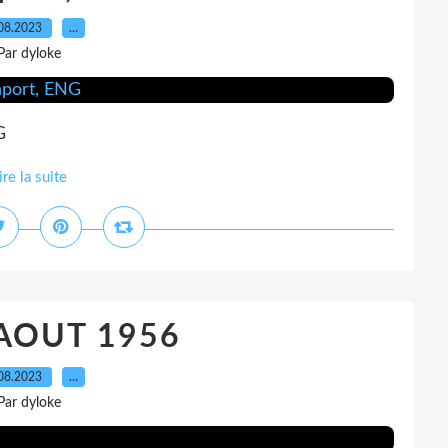
08.2023
…
Par dyloke
G
ire la suite
7 AOUT 1956
08.2023
…
Par dyloke