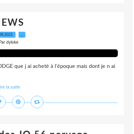
NEWS
08.2023
…
Par dyloke
GE que j ai acheté à l'époque mais dont je n ai
ire la suite