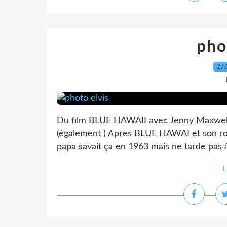
pho
27.
Du film BLUE HAWAII avec Jenny Maxwell q
(également ) Apres BLUE HAWAI et son role
papa savait ça en 1963 mais ne tarde pas à s
L