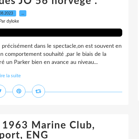
 des JO 56 norvege .
08.2023
…
Par dyloke
s précisément dans le spectacle,on est souvent en
n comportement souhaité ,par le biais de la
ré un Parker bien en avance au niveau...
ire la suite
t 1963 Marine Club,
port, ENG