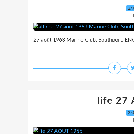
27.
27 août 1963 Marine Club, Southport, EN
L
life 2
27.