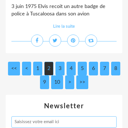
3 juin 1975 Elvis recoit un autre badge de
police à Tuscaloosa dans son avion
Lire la suite
<<
<
1
2
3
4
5
6
7
8
9
10
>
>>
Newsletter