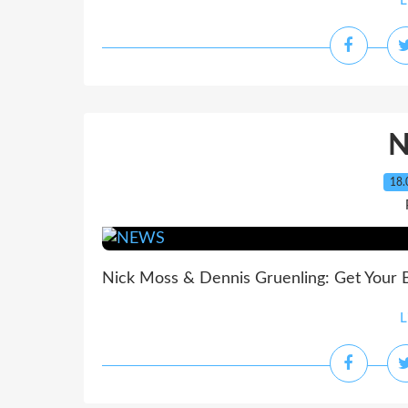
L
18.
Nick Moss & Dennis Gruenling: Get Your Ba
L