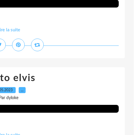
ire la suite
to elvis
05.2023
…
Par dyloke