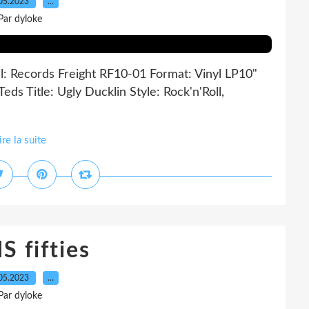
05.2023
…
Par dyloke
l: Records Freight RF10-01 Format: Vinyl LP10"
eds Title: Ugly Ducklin Style: Rock'n'Roll,
ire la suite
S fifties
05.2023
…
Par dyloke