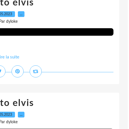
to elvis
05.2023
…
Par dyloke
ire la suite
to elvis
05.2023
…
Par dyloke