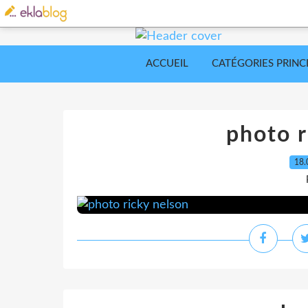
ACCUEIL
CATÉGORIES PRINC
photo r
18.