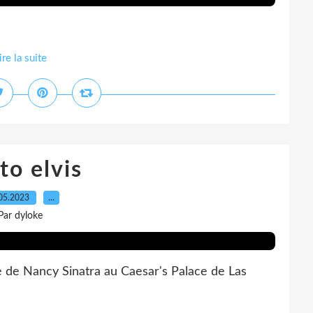
ire la suite
to elvis
05.2023
…
Par dyloke
ure de Nancy Sinatra au Caesar's Palace de Las