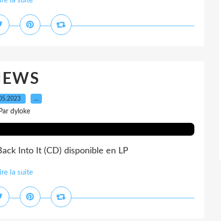
ire la suite
NEWS
05.2023
…
Par dyloke
ck Into It (CD) disponible en LP
ire la suite