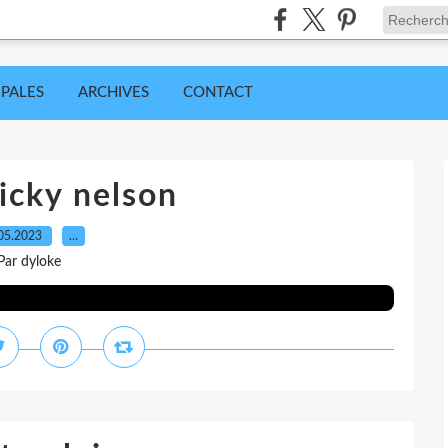
IPALES
ARCHIVES
CONTACT
icky nelson
05.2023
…
Par dyloke