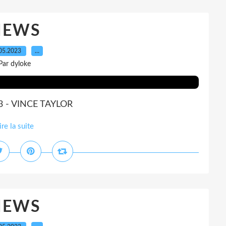
NEWS
05.2023
…
Par dyloke
 - VINCE TAYLOR
ire la suite
NEWS