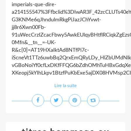
imperials-que-dire-
a214155547%3Ffbclid%3DIwAR3F_42zcCLUTs40e
G3KNMe6qJhndulmRkgPiJazJChYvwt-
jj8r6Xwn00Fb-
91uWecCrzIZcacFbwy5AwkEUlqyBHtflRCiqkZgEz
0Mfn&__tn__=-UK-
R&c[0]=AT19HXaIktAd8NTfPi7c-
iScneVt1TTz6uwbBq2QrxEmQRyLDy_HlZbUMdNlke
vGBoNoiYf0cfLxDKfFFQG6bZdhOMhTuHBxGdqXe
XKeopj5kYIhLkpv1BtzfPuKbExe5ajDX08HVMsp2C
Lire la suite