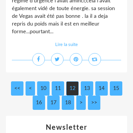
régime d'urgence l'avait aminci;cela l'avait
également vidé de toute énergie. sa session
de Vegas avait été pas bonne . la il a deja
repris du poids mais il est en meilleur
forme...pourtant...
Lire la suite
<<
<
10
11
12
13
14
15
16
17
18
>
>>
Newsletter