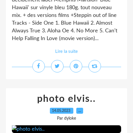
decidement label Memphis Mansion 'Blue
Hawaii' sur vinyle bleu 180g. tout nouveau
mix. + des versions films +Steppin out of line
Tracks - Side One 1. Blue Hawaii 2. Almost
Always True 3. Aloha Oe 4. No More 5. Can’t
Help Falling In Love (movie version)...
Lire la suite
photo elvis..
14.05.2023
…
Par dyloke