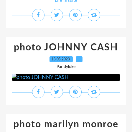
Lire la suite
photo JOHNNY CASH
13.05.2023
…
Par dyloke
photo marilyn monroe