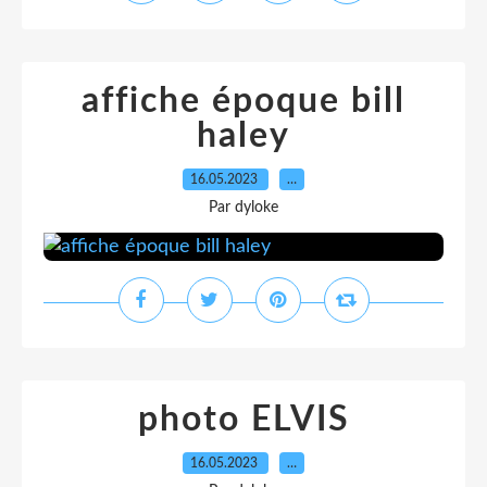
affiche époque bill
haley
16.05.2023
…
Par dyloke
photo ELVIS
16.05.2023
…