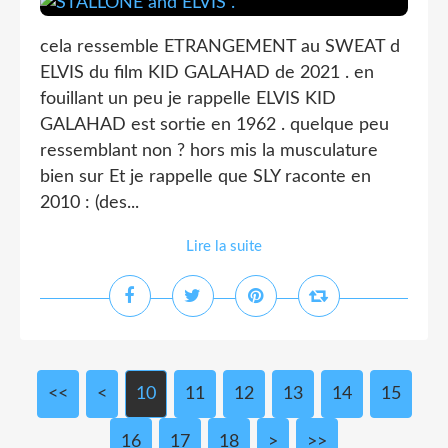
cela ressemble ETRANGEMENT au SWEAT d
ELVIS du film KID GALAHAD de 2021 . en
fouillant un peu je rappelle ELVIS KID
GALAHAD est sortie en 1962 . quelque peu
ressemblant non ? hors mis la musculature
bien sur Et je rappelle que SLY raconte en
2010 : (des...
Lire la suite
<<
<
10
11
12
13
14
15
16
17
18
>
>>