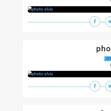
pho
19.