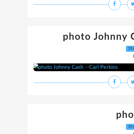
photo Johnny C
19.
pho
19.