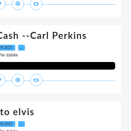
ash --Carl Perkins
04.2023
…
Par dyloke
to elvis
04.2023
…