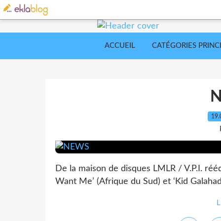
ACCUEIL
CATÉGORIES PRINC
19.
De la maison de disques LMLR / V.P.I. rééd
Want Me’ (Afrique du Sud) et ‘Kid Galahad’ 
L