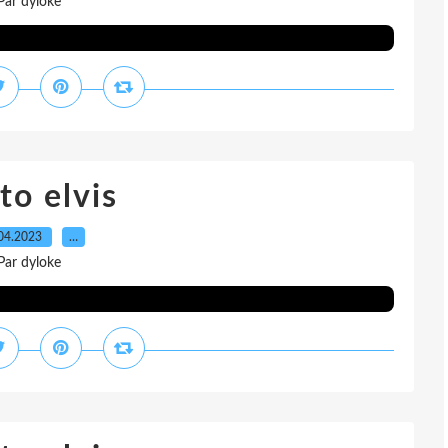
Par dyloke
to elvis
04.2023
…
Par dyloke