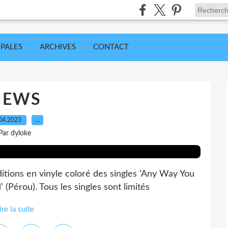
IPALES
ARCHIVES
CONTACT
NEWS
04.2023
…
Par dyloke
itions en vinyle coloré des singles ‘Any Way You
(Pérou). Tous les singles sont limités
ire la suite