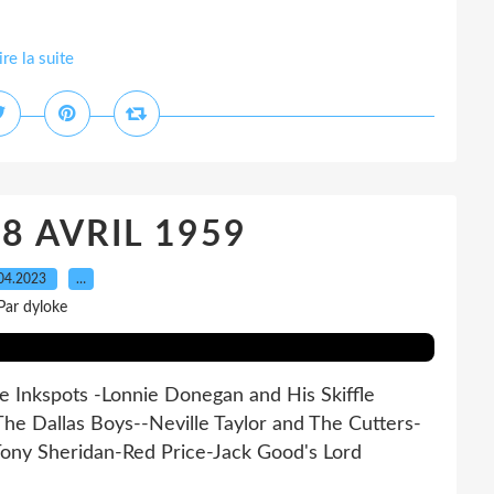
ire la suite
8 AVRIL 1959
04.2023
…
Par dyloke
 Inkspots -Lonnie Donegan and His Skiffle
e Dallas Boys--Neville Taylor and The Cutters-
Tony Sheridan-Red Price-Jack Good's Lord