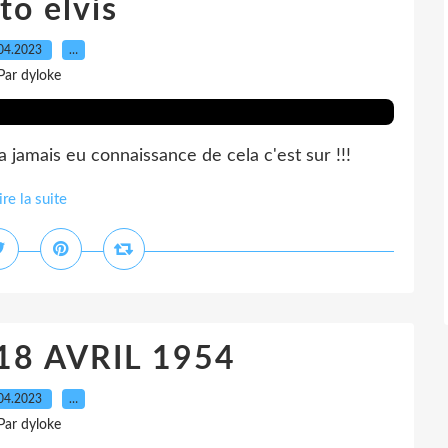
to elvis
04.2023
…
Par dyloke
jamais eu connaissance de cela c'est sur !!!
ire la suite
 18 AVRIL 1954
04.2023
…
Par dyloke