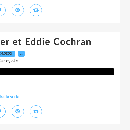
er et Eddie Cochran
04.2023
…
Par dyloke
ire la suite