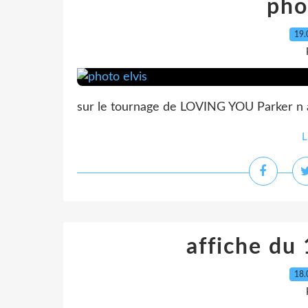
pho
19.
sur le tournage de LOVING YOU Parker n a 
L
affiche du
18.