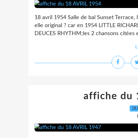
18 avril 1954 Salle de bal Sunset Terrace, I
elle original ? car en 1954 LITTLE RICHARD
DEUCES RHYTHM;les 2 chansons citées en so
L
affiche du
18.