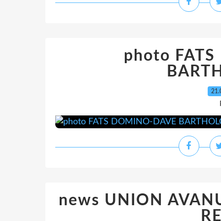
photo FAT
BART
21.
news UNION AVANU
R