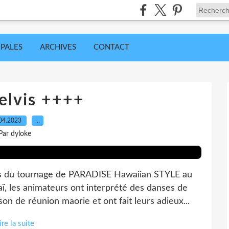
IPALES
ARCHIVES
CONTACT
elvis ++++
04.2023
…
Par dyloke
 du tournage de PARADISE Hawaiian STYLE au
ï, les animateurs ont interprété des danses de
on de réunion maorie et ont fait leurs adieux...
ire la suite