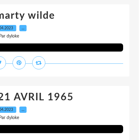
marty wilde
04.2023
…
Par dyloke
 21 AVRIL 1965
04.2023
…
Par dyloke