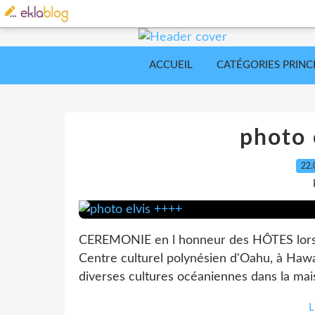
ACCUEIL
CATÉGORIES PRINC
photo 
22.
CEREMONIE en l honneur des HÔTES lors
Centre culturel polynésien d'Oahu, à Hawa
diverses cultures océaniennes dans la mais
L