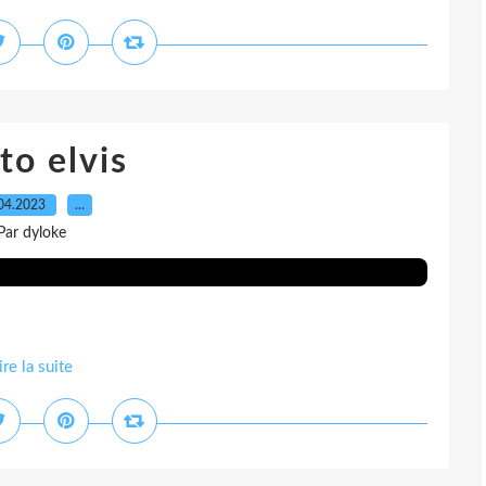
to elvis
04.2023
…
Par dyloke
ire la suite