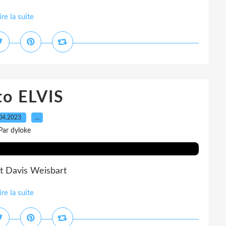
ire la suite
to ELVIS
04.2023
…
Par dyloke
Davis Weisbart
ire la suite