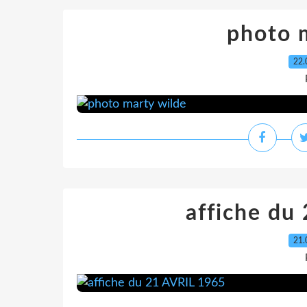
photo 
22.
affiche du
21.