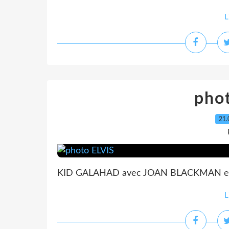
L
pho
21.
KID GALAHAD avec JOAN BLACKMAN et 
L