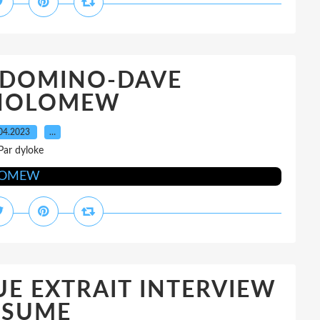
S DOMINO-DAVE
HOLOMEW
04.2023
…
Par dyloke
E EXTRAIT INTERVIEW
ESUME