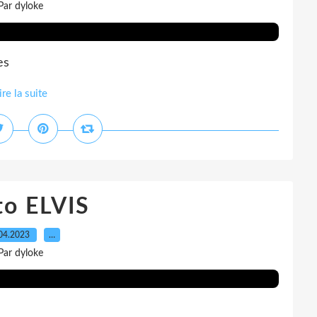
Par dyloke
es
ire la suite
to ELVIS
04.2023
…
Par dyloke