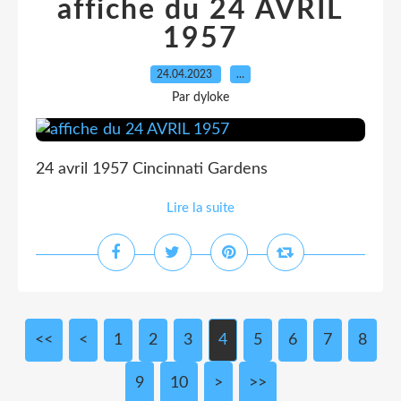
affiche du 24 AVRIL
1957
24.04.2023
…
Par dyloke
24 avril 1957 Cincinnati Gardens
Lire la suite
<<
<
1
2
3
4
5
6
7
8
9
10
20
>
>>