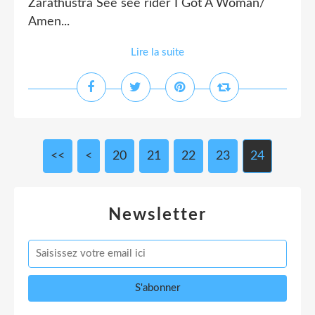
Zarathustra See see rider I Got A Woman/
Amen...
Lire la suite
<<
<
10
20
21
22
23
24
Newsletter