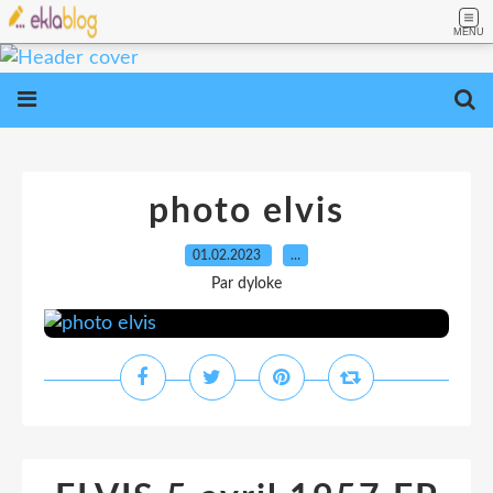
MENU
photo elvis
01.02.2023
…
Par dyloke